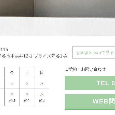
0115
google mapで見る
谷市中央4-12-1 プライズ守谷1-A
ご予約・お問い合わせ
金
土
日
TEL 0
○
○
△
○
○
△
WEB
※3
※4
※5