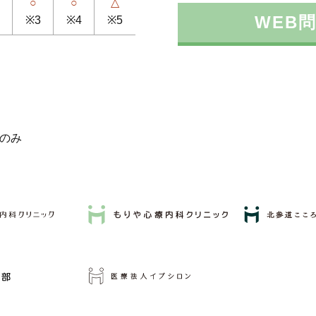
○
○
△
WEB
※3
※4
※5
週のみ