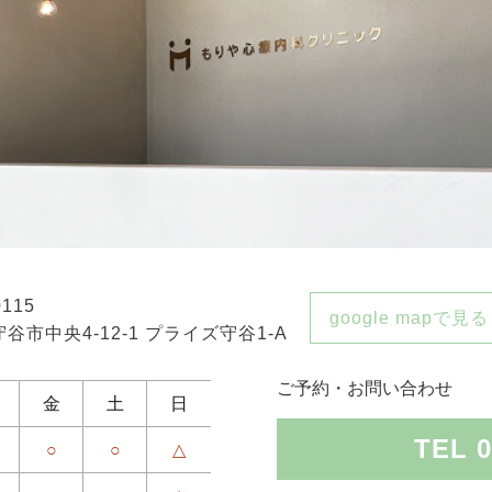
0115
google mapで見る
谷市中央4-12-1 プライズ守谷1-A
ご予約・お問い合わせ
金
土
日
TEL 0
○
○
△