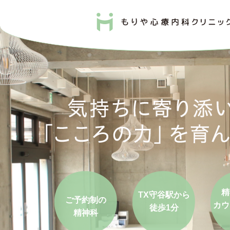
精
TX守谷駅から
ご予約制の
カウ
徒歩1分
精神科