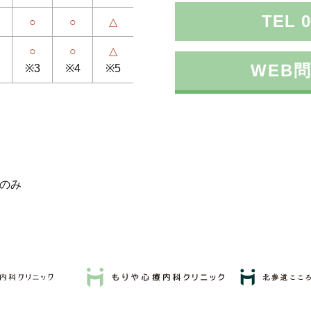
TEL 0
○
○
△
○
○
△
WEB
※3
※4
※5
週のみ