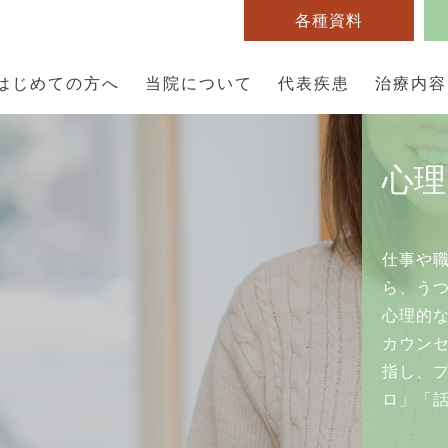
各種資料
安、発達障害といった病に対して、必要に応じて心理検査やカ
示のもと行いますので、心理検査やカウンセリング単体はお受け
はじめての方へ
当院について
代表疾患
治療内容
心理
仕事や
ら、う
心理的
カウン
指し、
ロ」「