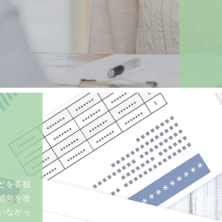
どを客観
傾向を改
いなかっ