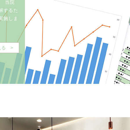
。 当院
解するた
実施しま
見る >