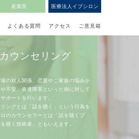
産業医
医療法人イプシロン
ウンセリングで心理的サポートを行えます。
できません。
よくある質問
アクセス
ご意見箱
カウンセリング
職場の対人関係、恋愛やご家族の悩みか
つや不安、発達障害といった病に対して
なサポートを行います。
セリングとは「話を聴く」という行為を
プロのカウンセラーとは「話を聴くプ
話を聴く技術者」ともいえます。